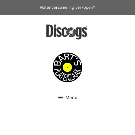
Ga
Platenverzameling verkopen?
naar
de
inhoud
Menu